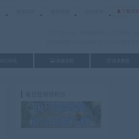
下载须
置
安装指导
使用说明
自动发货
为了节省时间，咨询客服请带上本页链接+问
使用快捷键Ctrl+D收藏本站,下次访问更方便
SEO优化
高端定制
技术教程
每日签到领积分