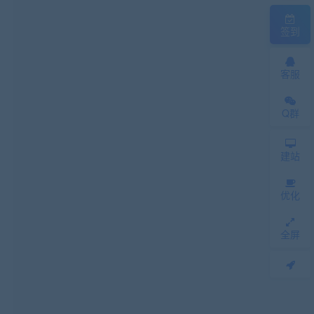
签到
客服
Q群
建站
优化
全屏