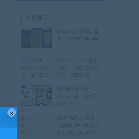
文章展示
微信小程序源码合集
有可能有你需要的哦
近200个TikTok运营
工具，有这篇文章就
够了，值得收藏
最新电视直播源
M3U8分享（持续更
新中…）
×
团购探店怎么赚钱
（拆解抖音上比较火
的玩法探店团购号）