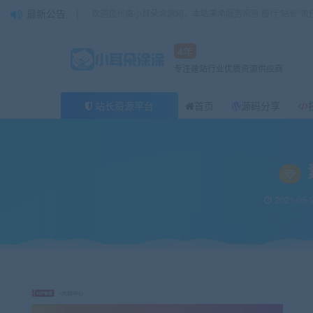
最新公告
欢迎您光临小耳朵涂涂网，本站秉承服务宗旨 履行“站长”责
4年
专注建站行业优质资源供应商
站长资源平台
首页
源码分享
当前位置：
小耳朵涂涂官网
源码分享
素材网站解析源码支持21个网站解析
>
>
2021-05-