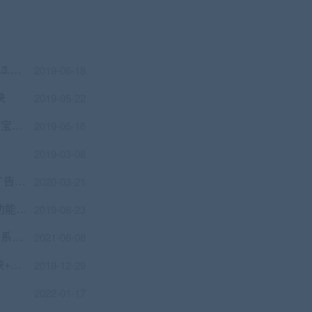
分享红包暴力营销 V11.9.57+商户插件V2.3.13全开源解密版 【微擎模块】
2019-06-18
块
2019-05-22
火山支付即时到账源码 免签支付支持支付宝微信拉卡拉等等 带简单安装教程
2019-05-16
2019-03-08
Dplayer播放器插件整合前置广告、暂停广告3.0版本
2020-03-21
早安晚安吸粉海报 V1.0.6 全开源版 微擎功能模块
2019-08-23
PHP淘宝客+京东+拼多多三合一导购返佣系统源码 带公众号微信端+H5端
2021-06-08
辉煌棋牌11合一版(跑胡子+红胡子+跑得快+卡五星等)：含服务端+资源+网站+Android+iOS
2018-12-29
2022-01-17