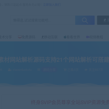
任，销售只是起点 服务永无止境！
立即加入我们
技术分享
免费源码
移动互联
看看世界
视频教程
可搭建运营
素材网站解析源码支持21个网站解析可搭
26
xiaoerduotutu
源码分享
已售0次
关注857次
终身SVIP会员尊享全站SVIP资源免费下