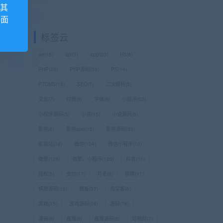
,其
外面
标签云
ae
(15)
api
(7)
app
(20)
H5
(8)
PHP
(23)
PHP源码
(36)
PS
(14)
PTCMS
(15)
SEO
(7)
二次解析
(5)
交友
(7)
付费
(8)
字体
(6)
小程序
(52)
小程序源码
(5)
小说
(15)
小说源码
(8)
影视
(6)
影视app
(15)
影视源码
(33)
影视站
(18)
微信
(124)
微信小程序
(10)
微擎
(128)
微擎，小程序
(126)
抖音
(11)
授权
(5)
支付
(17)
月老
(6)
棋牌
(11)
棋牌源码
(12)
模板
(37)
淘宝客
(6)
游戏
(15)
游戏源码
(19)
源码
(76)
漫画
(6)
直播
(8)
直播源码
(5)
短视频
(7)