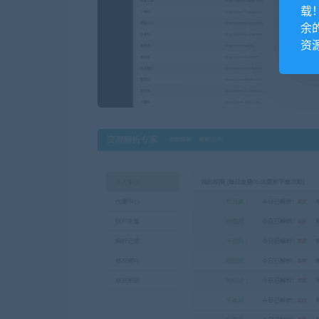
载
余
资