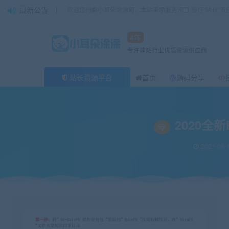
最新公告
欢迎您光临小耳朵涂涂网，本站秉承服务宗旨 履行“站长”责
4年
专注建站行业优质资源供应商
站长资源平台
首页
源码分享
当前位置：
小耳朵涂涂官网
技术分享
2020全新PS插件下雨特效插件Rai
>
>
2020全
2021-06-