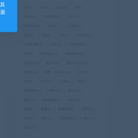
,其
ae
(15)
api
(7)
app
(20)
H5
(8)
外面
PHP
(23)
PHP源码
(36)
PS
(14)
PTCMS
(15)
SEO
(7)
二次解析
(5)
交友
(7)
付费
(8)
字体
(6)
小程序
(52)
小程序源码
(5)
小说
(15)
小说源码
(8)
影视
(6)
影视app
(15)
影视源码
(33)
影视站
(18)
微信
(124)
微信小程序
(10)
微擎
(128)
微擎，小程序
(126)
抖音
(11)
授权
(5)
支付
(17)
月老
(6)
棋牌
(11)
棋牌源码
(12)
模板
(37)
淘宝客
(6)
游戏
(15)
游戏源码
(19)
源码
(76)
漫画
(6)
直播
(8)
直播源码
(5)
短视频
(7)
红包
(8)
视频
(34)
视频源码
(7)
解析
(15)
软件
(16)