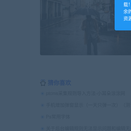
载
余
资
猜你喜欢
ptcms采集规则导入方法-小耳朵涂涂网
Ps常用字体