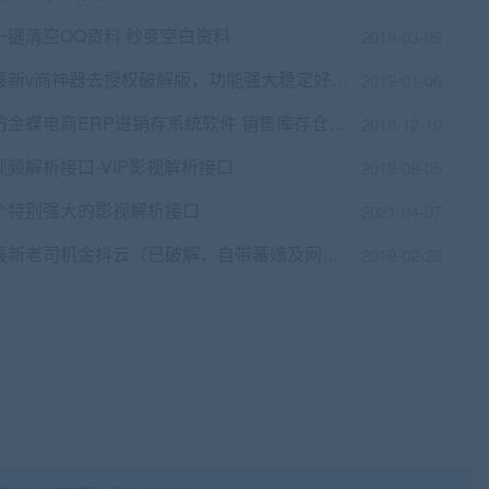
一键清空QQ资料 秒变空白资料
2019-03-09
最新v商神器去授权破解版，功能强大稳定好用，不封号无限制用，适合做微商的朋友使用
2019-01-06
仿金蝶电商ERP进销存系统软件 销售库存仓库财务管理收银系统网络版
2018-12-10
视频解析接口-VIP影视解析接口
2019-08-05
个特别强大的影视解析接口
2021-04-07
最新老司机金抖云（已破解，自带蕃嫱及网址导航）
2019-02-28