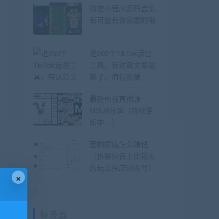
微信小程序源码合集
有可能有你需要的哦
近200个TikTok运营
工具，有这篇文章就
够了，值得收藏
最新电视直播源
M3U8分享（持续更
新中…）
团购探店怎么赚钱
（拆解抖音上比较火
的玩法探店团购号）
×
标签云