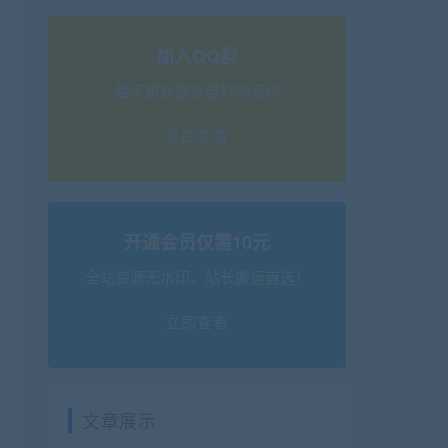
加入QQ群
每天更新更多更好的源码
立即查看
开通会员仅需10元
全站资源无水印，站长搬运首选！
立即查看
文章展示