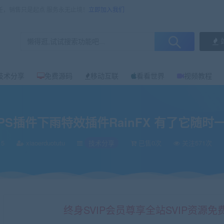
任，销售只是起点 服务永无止境！
立即加入我们
技术分享
免费源码
移动互联
看看世界
视频教程
nFX 有了它随时一键模拟降雨！
新PS插件下雨特效插件RainFX 有了它随
15
xiaoerduotutu
技术分享
已售0次
关注571次
终身SVIP会员尊享全站SVIP资源免费下