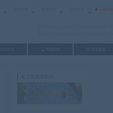
下载须
置
安装指导
使用说明
自动发货
为了节省时间，咨询客服请带上本页链接+问
使用快捷键Ctrl+D收藏本站,下次访问更方便
SEO优化
高端定制
技术教程
每日签到领积分