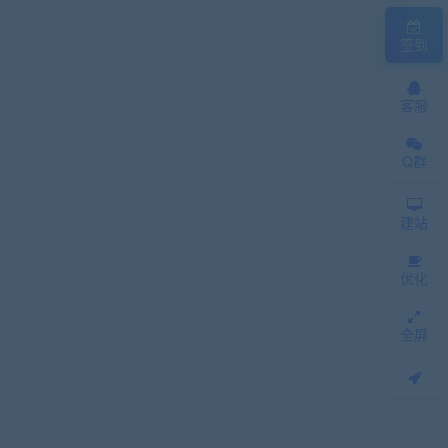
签到
客服
Q群
建站
优化
全屏