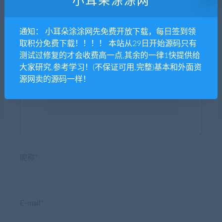
小耳朵涂涂网
短视频源码-小耳朵涂涂网
通知： 小耳朵涂涂网先免费开放下载，每日签到领
取积分免费下载！！！！ 本站从29日开始源码只有
测试过修复的才会收费高一点,其余的一律1快提供给
大家研究,参考学习！(不保证可用,完整)基本和外面资
发表评论
源网卖的源码一样！
昵称*
E-mail*