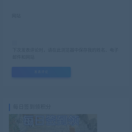
网站
下次发表评论时，请在此浏览器中保存我的姓名、电子
邮件和网站
每日签到领积分