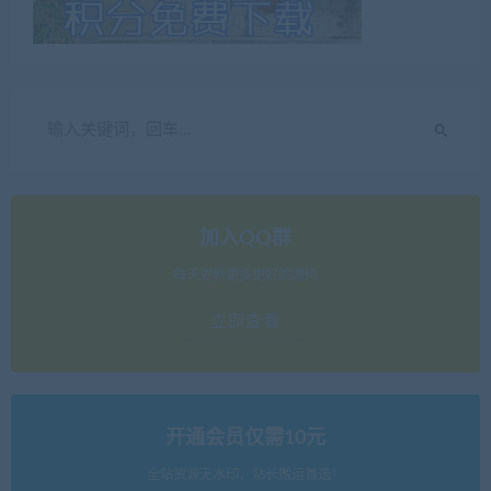
加入QQ群
每天更新更多更好的源码
立即查看
开通会员仅需10元
全站资源无水印，站长搬运首选！