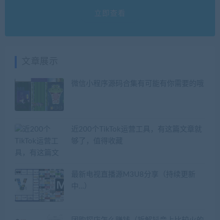
立即查看
文章展示
微信小程序源码合集有可能有你需要的哦
近200个TikTok运营工具，有这篇文章就
够了，值得收藏
最新电视直播源M3U8分享（持续更新
中…）