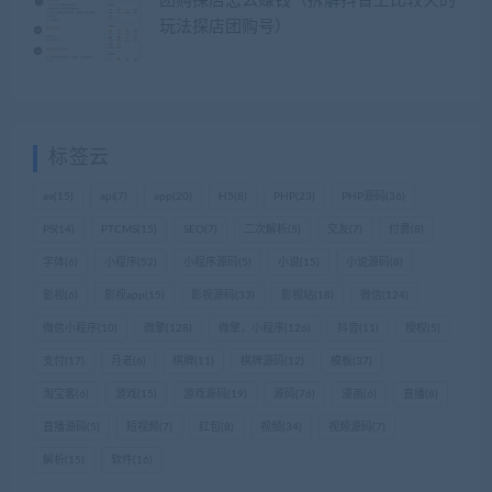
团购探店怎么赚钱（拆解抖音上比较火的
玩法探店团购号）
标签云
ae
(15)
api
(7)
app
(20)
H5
(8)
PHP
(23)
PHP源码
(36)
PS
(14)
PTCMS
(15)
SEO
(7)
二次解析
(5)
交友
(7)
付费
(8)
字体
(6)
小程序
(52)
小程序源码
(5)
小说
(15)
小说源码
(8)
影视
(6)
影视app
(15)
影视源码
(33)
影视站
(18)
微信
(124)
微信小程序
(10)
微擎
(128)
微擎，小程序
(126)
抖音
(11)
授权
(5)
支付
(17)
月老
(6)
棋牌
(11)
棋牌源码
(12)
模板
(37)
淘宝客
(6)
游戏
(15)
游戏源码
(19)
源码
(76)
漫画
(6)
直播
(8)
直播源码
(5)
短视频
(7)
红包
(8)
视频
(34)
视频源码
(7)
解析
(15)
软件
(16)