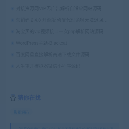
对接资源网VIP无广告解析自适应网站源码
营销码 2.4.3 开源版 修复代理余额无法退回总部的问题 微擎微赞通用模块
淘宝买的vip视频接口一次php解析网站源码
WordPress主题-Blackcat
百度网盘直接解析高速下载文件源码
人生重开模拟器微信小程序源码
猜你在找
影视源码
【网罗全网资讯-资讯必达--如果下载链接失效请进群联系群主进