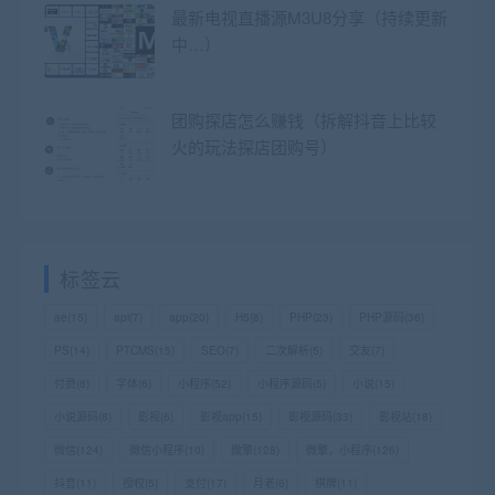
最新电视直播源M3U8分享（持续更新
中…）
团购探店怎么赚钱（拆解抖音上比较
火的玩法探店团购号）
标签云
ae
(15)
api
(7)
app
(20)
H5
(8)
PHP
(23)
PHP源码
(36)
PS
(14)
PTCMS
(15)
SEO
(7)
二次解析
(5)
交友
(7)
付费
(8)
字体
(6)
小程序
(52)
小程序源码
(5)
小说
(15)
小说源码
(8)
影视
(6)
影视app
(15)
影视源码
(33)
影视站
(18)
微信
(124)
微信小程序
(10)
微擎
(128)
微擎，小程序
(126)
抖音
(11)
授权
(5)
支付
(17)
月老
(6)
棋牌
(11)