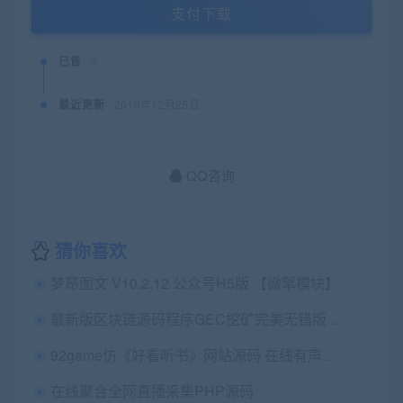
支付下载
已售
3
最近更新
2019年12月25日
QQ咨询
猜你喜欢
梦昂图文 V10.2.12 公众号H5版 【微擎模块】
最新版区块链源码程序GEC挖矿完美无错版 区块链系统 ThinkPHP开发
92game仿《好看听书》网站源码 在线有声听书源码 带火车头采集 含7G语音小说数据
在线聚合全网直播采集PHP源码