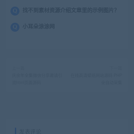
找不到素材资源介绍文章里的示例图片？
小耳朵涂涂网
上一篇
下一篇
庆余年全集微信分享邀请引
在线高清壁纸网站源码 PHP
流html页面源码
全自动采集
发表评论