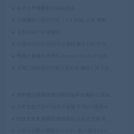
执子之手唯美表白网站源码
你画我猜小程序PRO 1.3.3 前端+后端 微擎小程序
某影视纯PHP破解版
价值5000元的陪玩平台源码/美女约玩/声优服务/陪玩系统源码开黑/约玩源码二次开发
萌鑫达直播系统源码 Android Studio开发的在线直播app软件-小耳朵涂涂网
草莓CDMS原创内容分销系统-微信小说平台系统v1.0内容管理系统
游牛音乐网源码/音乐网网站平台源码-小耳朵涂涂网
月老盲盒交友H5程序开源版,无须WX服务号
蚂蚁大未来 新版区块链源码 点对点交易 带曲线图/六级分销
分享红包暴力营销 V11.9.57+商户插件V2.3.13全开源解密版 【微擎模块】