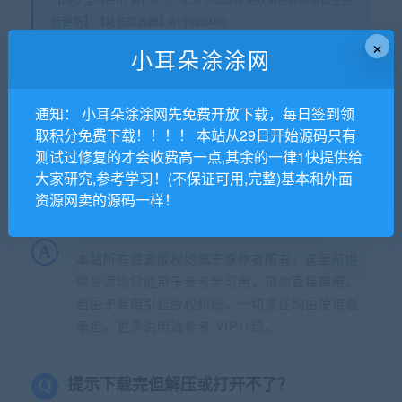
行更新】【站长交流群】811622480
×
小耳朵涂涂官网
»
全自动采集影视网站源码 YYCMS内核
小耳朵涂涂网
常见问题FAQ
通知： 小耳朵涂涂网先免费开放下载，每日签到领
取积分免费下载！！！！ 本站从29日开始源码只有
测试过修复的才会收费高一点,其余的一律1快提供给
大家研究,参考学习！(不保证可用,完整)基本和外面
免费下载或者VIP会员专享资源能否直接商
资源网卖的源码一样！
用？
本站所有资源版权均属于原作者所有，这里所提
供资源均只能用于参考学习用，请勿直接商用。
若由于商用引起版权纠纷，一切责任均由使用者
承担。更多说明请参考 VIP介绍。
提示下载完但解压或打开不了？