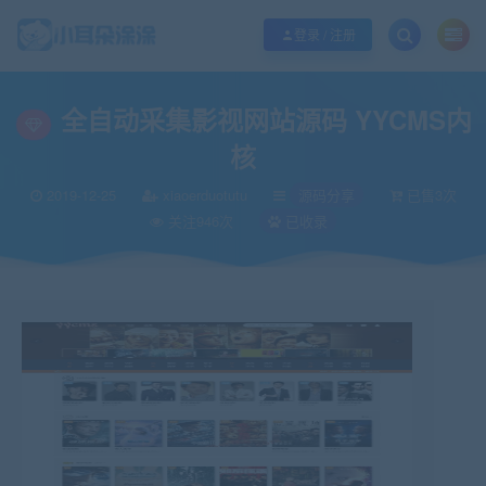
欢迎您光临小耳朵涂涂网，本站秉承服务宗旨 履行“站长”责任，销售只是起点 服
登录 / 注册
当前位置：
小耳朵涂涂官网
源码分享
全自动采集影视网站源码 YYCMS内
>
>
全自动采集影视网站源码 YYCMS内
核
2019-12-25
xiaoerduotutu
源码分享
已售3次
关注946次
已收录