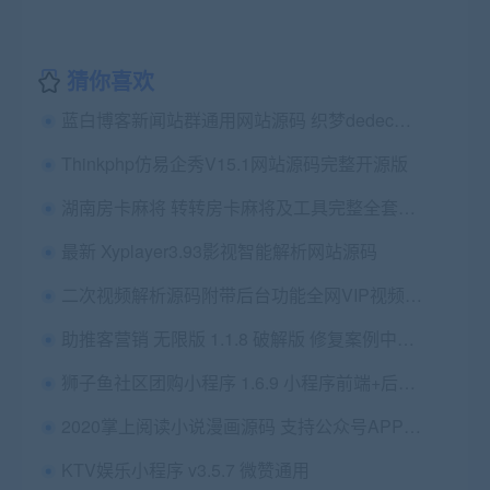
猜你喜欢
蓝白博客新闻站群通用网站源码 织梦dedecms文章类网站模板
Thinkphp仿易企秀V15.1网站源码完整开源版
湖南房卡麻将 转转房卡麻将及工具完整全套+视频教程
最新 Xyplayer3.93影视智能解析网站源码
二次视频解析源码附带后台功能全网VIP视频解析源码
助推客营销 无限版 1.1.8 破解版 修复案例中心参与人数和活动页面显示不一致的问题 微擎功能模块
狮子鱼社区团购小程序 1.6.9 小程序前端+后端 【新增】“即将抢购” 微擎小程序
2020掌上阅读小说漫画源码 支持公众号APP打包加盟商分站代理扣量（不带采集）
KTV娱乐小程序 v3.5.7 微赞通用