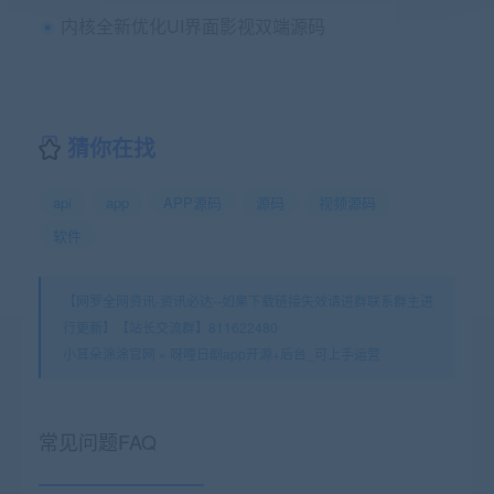
内核全新优化UI界面影视双端源码
猜你在找
api
app
APP源码
源码
视频源码
软件
【网罗全网资讯-资讯必达--如果下载链接失效请进群联系群主进
行更新】【站长交流群】811622480
小耳朵涂涂官网
»
呀哩日剧app开源+后台_可上手运营
常见问题FAQ