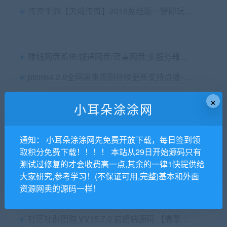
传奇手游【天域传奇】2019总结版一键即玩端+安卓端+GM后台+外网教程
赚钱网盘系统/城通网盘/蓝奏网盘/多服务器上传/限速下载
ptcms4.2.8全网采集规则持续更新支持点播-小耳朵涂涂网
918学习网-免费在线自学网站 专注分享小初高教育资源网站整站
×
小耳朵涂涂网
苹果cmsv10大橙vfed3.1.5完美破解视频
接力棒 2.6.2 开源版 修复样式兼容小屏幕手机溢出兼容问题 微擎功能模块
通知： 小耳朵涂涂网先免费开放下载，每日签到领
取积分免费下载！！！！ 本站从29日开始源码只有
各大搜索引擎入口
测试过修复的才会收费高一点,其余的一律1快提供给
大家研究,参考学习！(不保证可用,完整)基本和外面
执子之手唯美表白网站源码
资源网卖的源码一样！
365锦鲤助手 砍价小程序源码 流量主引流裂变
社区社群团购 VV15.7.0 前后端源码 【微擎小程序】