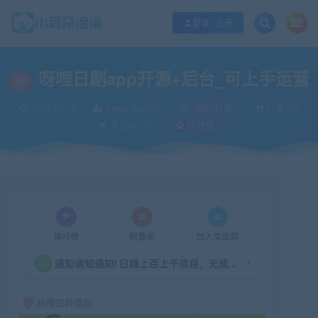
欢迎您光临小耳朵涂涂网，本站秉承服务宗旨 履行“站长”责任，销售只是起点 服
登录 / 注册
当前位置：
小耳朵涂涂官网
源码分享
呀哩日剧app开源+后台_可上手运营
>
>
呀哩日剧app开源+后台_可上手运营
2022-01-18
xiaoerduotutu
源码分享
已售0次
关注821次
已收录