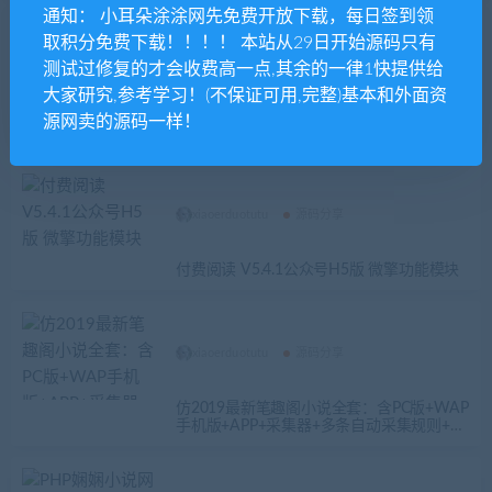
通知： 小耳朵涂涂网先免费开放下载，每日签到领
取积分免费下载！！！！ 本站从29日开始源码只有
xiaoerduotutu
源码分享
测试过修复的才会收费高一点,其余的一律1快提供给
大家研究,参考学习！(不保证可用,完整)基本和外面资
92game仿《好看听书》网站源码 在线有声
源网卖的源码一样！
听书源码 带火车头采集 含7G语音小说数据
xiaoerduotutu
源码分享
付费阅读 V5.4.1公众号H5版 微擎功能模块
xiaoerduotutu
源码分享
仿2019最新笔趣阁小说全套：含PC版+WAP
手机版+APP+采集器+多条自动采集规则+视
频教程