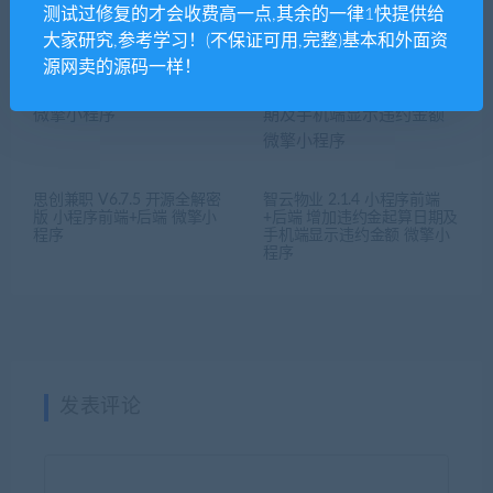
9.3正版 【微擎主页控制模
余额无法退回总部的问题 微
测试过修复的才会收费高一点,其余的一律1快提供给
块】
擎微赞通用模块
大家研究,参考学习！(不保证可用,完整)基本和外面资
源网卖的源码一样！
思创兼职 V6.7.5 开源全解密
智云物业 2.1.4 小程序前端
版 小程序前端+后端 微擎小
+后端 增加违约金起算日期及
程序
手机端显示违约金额 微擎小
程序
发表评论