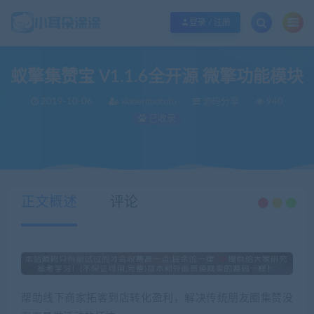
欢迎您光临小耳朵涂涂网，本站秉承服务宗旨 履行“站长”责任，销售只是起点 服
登录 / 注册
蚁擎集赞宝 V1.1.6全开源 微擎功能模块
2019-10-06
xiaoerduotutu
源码分享
940
已收录
当前位置：
小耳朵涂涂官网
源码分享
蚁擎集赞宝 V1.1.6全开源 微擎功能模块
>
>
正文概述
评论
帮助线下商家拓客到店转化盈利，解决传统朋友圈集赞没