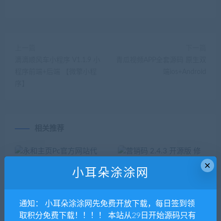
上一篇
下一篇
滴滴顺风车小程序 V1.1.9 小
青瓜视频APP全套源码 原生双
程序前端+后端 【微擎小程
端ios+Android
序】
相关推荐
×
小耳朵涂涂网
通知： 小耳朵涂涂网先免费开放下载，每日签到领
永和主页Pc官方网站代理 V5.
营销码 2.4.3 开源版 修复代理
取积分免费下载！！！！ 本站从29日开始源码只有