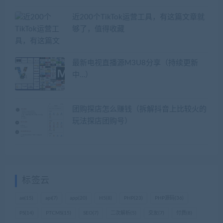
近200个TikTok运营工具，有这篇文章就
够了，值得收藏
最新电视直播源M3U8分享（持续更新
中…）
团购探店怎么赚钱（拆解抖音上比较火的
玩法探店团购号）
标签云
ae
(15)
api
(7)
app
(20)
H5
(8)
PHP
(23)
PHP源码
(36)
PS
(14)
PTCMS
(15)
SEO
(7)
二次解析
(5)
交友
(7)
付费
(8)