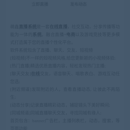
萌鑫
直播
系统
是一套
在线
直播
，社交互动，分享传播等功
能为一体的
系统
。融合直播+
电商
以及游戏竞技等更多模
式打造属于您的直播个性化平台。
软件系统包含了直播、聊天、交友、短视频
[短视频]不一样的短视频风格,给您更新颖的小视频体验;
[热门直播]精选优质直播内容，轻松发现热门主播;
[聊天交友]
在线
交友，语音聊天、唱歌表白、游戏互动任
您选;
[附近频道]发现附近的人，查看直播动态, 让彼此不再陌
生;
[动态分享]记录直播精彩动态，捕捉镜头下美好瞬间;
[同城频道]同城直播聊天交友，寻找同城有缘人;
首页包含：banner广告栏，主播列表栏，动态，搜索，等
页面功能