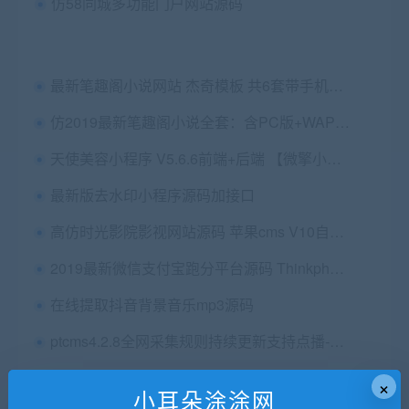
仿58同城多功能门户网站源码
最新笔趣阁小说网站 杰奇模板 共6套带手机版 采集器采集规则视频教程
仿2019最新笔趣阁小说全套：含PC版+WAP手机版+APP+采集器+多条自动采集规则+视频教程
天使美容小程序 V5.6.6前端+后端 【微擎小程序】
最新版去水印小程序源码加接口
高仿时光影院影视网站源码 苹果cms V10自适应模板
2019最新微信支付宝跑分平台源码 Thinkphp内核
在线提取抖音背景音乐mp3源码
ptcms4.2.8全网采集规则持续更新支持点播-小耳朵涂涂网
Zibll子比主题-最新版本V5.6-免授权版
×
小耳朵涂涂网