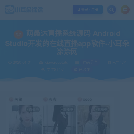
欢迎您光临小耳朵涂涂网，本站秉承服务宗旨 履行“站长”责任，销售只是起点 服
登录 / 注册
当前位置：
小耳朵涂涂官网
源码分享
萌鑫达直播系统源码 Android Stu
>
>
萌鑫达直播系统源码 Android
Studio开发的在线直播app软件-小耳朵
涂涂网
2020-01-01
xiaoerduotutu
源码分享
已售1次
关注814次
已收录