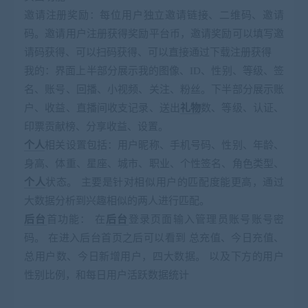
邀请注册奖励：每位用户独立邀请链接、二维码、邀请
码。邀请用户注册获得奖励平台币，邀请奖励可以填写邀
请码获得、可以扫码获得、可以直接通过下载注册获得
我的：界面上半部分展示我的图像、ID、性别、等级、签
名、账号、回播、小视频、关注、粉丝。下半部分展示账
户、收益、直播间收支记录、送出
礼物
数、等级、认证、
印票贡献榜、分享收益、设置。
个人
相关设置包括：用户昵称、手机号码、性别、年龄、
身高、体重、星座、城市、职业、个性签名、角色类型、
个人
状态。 主要是针对相似用户的匹配度能更高，通过
大数据分析到兴趣相似的两人进行匹配。
后台
首功能： 在
后台
登录页面输入管理员账号账号密
码。 在进入后台首页之后可以看到 总充值、今日充值、
总用户数、今日新增用户，四大数据。 以及下方的用户
性别比例，和每日用户活跃数据统计