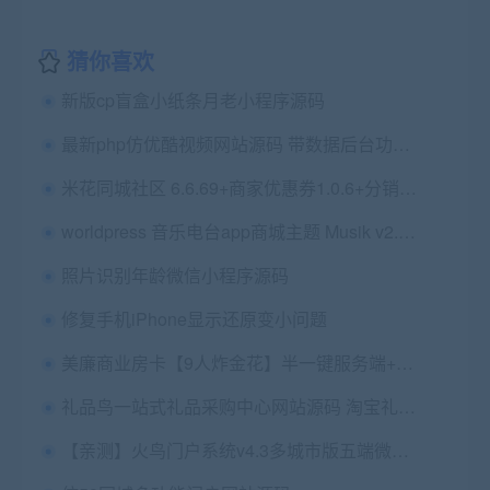
猜你喜欢
新版cp盲盒小纸条月老小程序源码
最新php仿优酷视频网站源码 带数据后台功能强大 thinkphp内核
米花同城社区 6.6.69+商家优惠券1.0.6+分销1.0.4 原版 优化福利圈样式 微擎功能模块
worldpress 音乐电台app商城主题 Musik v2.3.3汉化版
照片识别年龄微信小程序源码
修复手机iPhone显示还原变小问题
美廉商业房卡【9人炸金花】半一键服务端+会员视频教程+在线后台+安卓苹果端+图文教程
礼品鸟一站式礼品采购中心网站源码 淘宝礼品代发平台源码
【亲测】火鸟门户系统v4.3多城市版五端微信小程序原生APP源码+视频教程