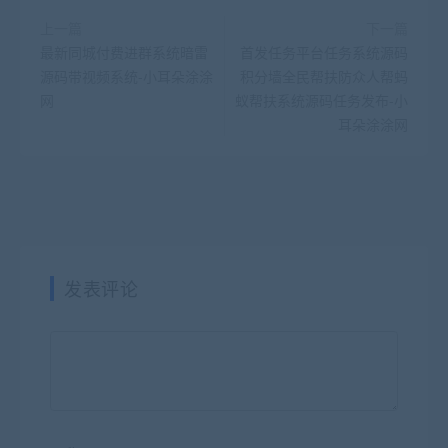
上一篇
下一篇
最新同城付费进群系统暗雷
首发任务平台任务系统源码
源码带视频系统-小耳朵涂涂
积分墙全民帮扶防众人帮蚂
网
蚁帮扶系统源码任务发布-小
耳朵涂涂网
发表评论