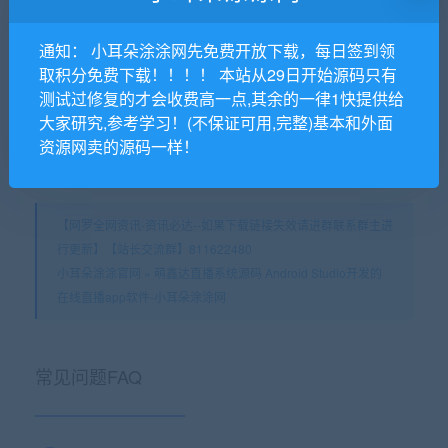
智慧城市同城 V3.1.80+小程序前端 微擎功能模块
通知： 小耳朵涂涂网先免费开放下载，每日签到领
取积分免费下载！！！！ 本站从29日开始源码只有
测试过修复的才会收费高一点,其余的一律1快提供给
猜你在找
大家研究,参考学习！(不保证可用,完整)基本和外面
资源网卖的源码一样！
直播源码
【网罗全网资讯-资讯必达--如果下载链接失效请进群联系群主进
行更新】【站长交流群】811622480
小耳朵涂涂官网
»
萌鑫达直播系统源码 Android Studio开发的
在线直播app软件-小耳朵涂涂网
常见问题FAQ