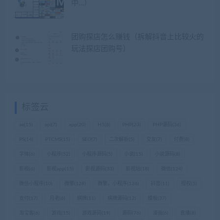
中…）
团购探店怎么赚钱（拆解抖音上比较火的
玩法探店团购号）
标签云
ae
(15)
api
(7)
app
(20)
H5
(8)
PHP
(23)
PHP源码
(36)
PS
(14)
PTCMS
(15)
SEO
(7)
二次解析
(5)
交友
(7)
付费
(8)
字体
(6)
小程序
(52)
小程序源码
(5)
小说
(15)
小说源码
(8)
影视
(6)
影视app
(15)
影视源码
(33)
影视站
(18)
微信
(124)
微信小程序
(10)
微擎
(128)
微擎，小程序
(126)
抖音
(11)
授权
(5)
支付
(17)
月老
(6)
棋牌
(11)
棋牌源码
(12)
模板
(37)
淘宝客
(6)
游戏
(15)
游戏源码
(19)
源码
(76)
漫画
(6)
直播
(8)