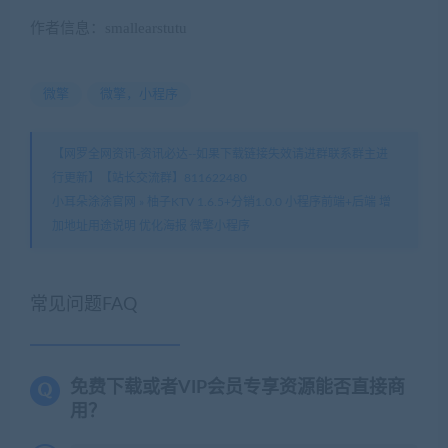
作者信息：smallearstutu
微擎
微擎，小程序
【网罗全网资讯-资讯必达--如果下载链接失效请进群联系群主进
行更新】【站长交流群】811622480
小耳朵涂涂官网
»
柚子KTV 1.6.5+分销1.0.0 小程序前端+后端 增
加地址用途说明 优化海报 微擎小程序
常见问题FAQ
免费下载或者VIP会员专享资源能否直接商
用？