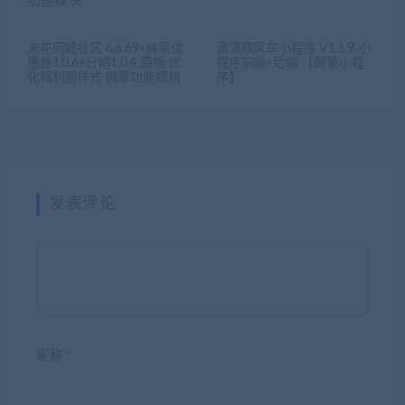
米花同城社区 6.6.69+商家优
滴滴顺风车小程序 V1.1.9 小
惠券1.0.6+分销1.0.4 原版 优
程序前端+后端 【微擎小程
化福利圈样式 微擎功能模块
序】
发表评论
昵称*