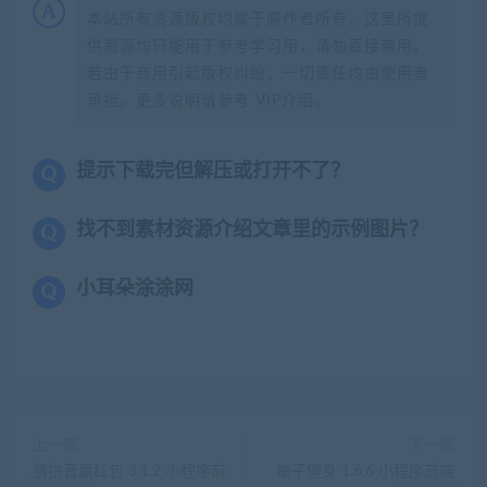
本站所有资源版权均属于原作者所有，这里所提
供资源均只能用于参考学习用，请勿直接商用。
若由于商用引起版权纠纷，一切责任均由使用者
承担。更多说明请参考 VIP介绍。
提示下载完但解压或打开不了？
找不到素材资源介绍文章里的示例图片？
小耳朵涂涂网
上一篇
下一篇
猜拼音赢红包 3.1.2 小程序前
柚子健身 1.6.6 小程序前端