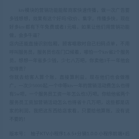
ktv模块的营销功能能帮商家快速传播，做一次广告要
多钱想想，效果有这个好吗?砍价、集字，传播多快，现在
好多ktv都有下午免费或者1元唱，如果让他们用营销功能
做，会多牛逼？
店内还能直接识别包厢，顾客唱歌时自己扫码点单，不用
呼叫服务员，服务员也在门口候着，哪怕一个ktv省2个服务
员，想想一年省多少钱，少七八万吧，你卖他3千一年他会
觉得贵？
你就去给客人算个账，直接算利益，现在他们也会做推
广，一次少5000起,一个中等ktv一年的营销活动费怎么也得
有5w吧，一个服务员工资一年怎么也3万吧。你给他省两个
服务员工资加营销活动怎么也得省十几万吧，这些都是店
家的利润，我把这东西给店家看，只要给他算账，没有说
不要的！
版本号： 柚子KTV小程序1.6.5+分销1.0.0 小程序前端+后