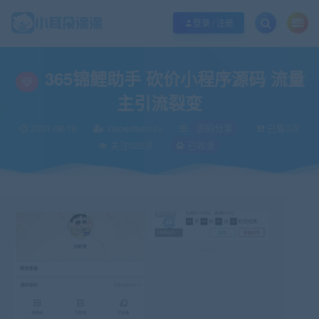
欢迎您光临小耳朵涂涂网，本站秉承服务宗旨 履行“站长”责任，销售只是起点 服
登录 / 注册
当前位置：
小耳朵涂涂官网
源码分享
365锦鲤助手 砍价小程序源码 流量
>
>
365锦鲤助手 砍价小程序源码 流量
主引流裂变
2021-08-19
xiaoerduotutu
源码分享
已售0次
关注625次
已收录