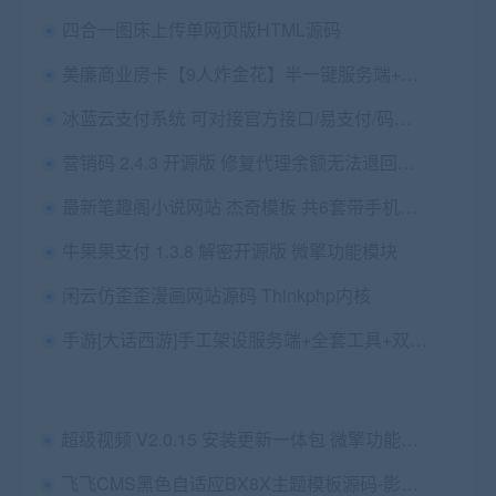
四合一图床上传单网页版HTML源码
美廉商业房卡【9人炸金花】半一键服务端+会员视频教程+在线后台+安卓苹果端+图文教程
冰蓝云支付系统 可对接官方接口/易支付/码支付 | 免签约做支付接口
营销码 2.4.3 开源版 修复代理余额无法退回总部的问题 微擎微赞通用模块
最新笔趣阁小说网站 杰奇模板 共6套带手机版 采集器采集规则视频教程
牛果果支付 1.3.8 解密开源版 微擎功能模块
闲云仿歪歪漫画网站源码 Thinkphp内核
手游[大话西游]手工架设服务端+全套工具+双客户端+加密解密工具
超级视频 V2.0.15 安装更新一体包 微擎功能模块
飞飞CMS黑色自适应BX8X主题模板源码-影视模板