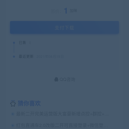
1
加咪
原价：
支付下载
已售
0
最近更新
2021年08月19日
QQ咨询
猜你喜欢
最新二开完美运营版大富豪新增点控+群控+完美数据+直接注册登录+封装APP
红包直通车2.0改版二开可直接登录+微信登录+完整