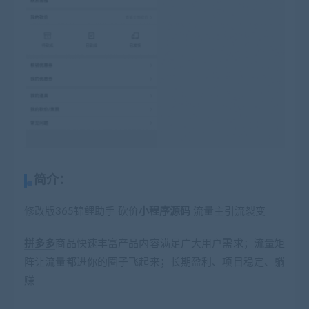
简介：
修改版365锦鲤助手 砍价
小程序
源码
流量主引流裂变
拼多多
商品快速丰富产品内容满足广大用户需求；流量矩
阵让流量都进你的圈子飞起来；长期盈利、项目稳定、躺
赚