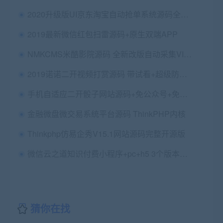
2020升级版UI京东淘宝自动抢单系统源码全开源
2019最新微信红包扫雷源码+原生双端APP
NMKCMS米酷影院源码 全新改版自动采集VIP影视自动尝鲜开源代码6.0
2019诺诺二开视频打赏源码 带试看+超级防封+VIP付费看视频+代理平台
手机自适应二开骰子网站源码+免公众号+免签支付即时到账
金融微盘微交易系统平台源码 ThinkPHP内核
Thinkphp仿易企秀V15.1网站源码完整开源版
微信云之道知识付费小程序+pc+h5 3个版本同步
猜你在找