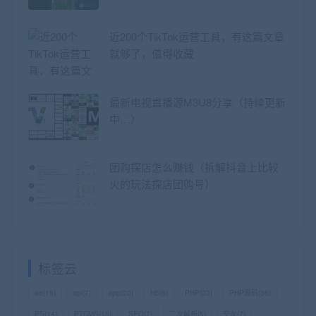
近200个TikTok运营工具，有这篇文章
就够了，值得收藏
最新电视直播源M3U8分享（持续更新
中…）
团购探店怎么赚钱（拆解抖音上比较
火的玩法探店团购号）
标签云
ae
(15)
api
(7)
app
(20)
H5
(8)
PHP
(23)
PHP源码
(36)
PS
(14)
PTCMS
(15)
SEO
(7)
二次解析
(5)
交友
(7)