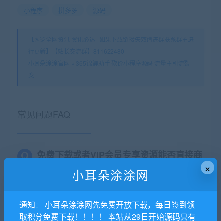
小程序
拼多多
源码
【网罗全网资讯-资讯必达--如果下载链接失效请进群联系群主进
行更新】【站长交流群】811622480
小耳朵涂涂官网
»
365锦鲤助手 砍价小程序源码 流量主引流裂
变
常见问题FAQ
免费下载或者VIP会员专享资源能否直接商
×
用？
小耳朵涂涂网
本站所有资源版权均属于原作者所有，这里所提
通知： 小耳朵涂涂网先免费开放下载，每日签到领
供资源均只能用于参考学习用，请勿直接商用。
取积分免费下载！！！！ 本站从29日开始源码只有
若由于商用引起版权纠纷，一切责任均由使用者