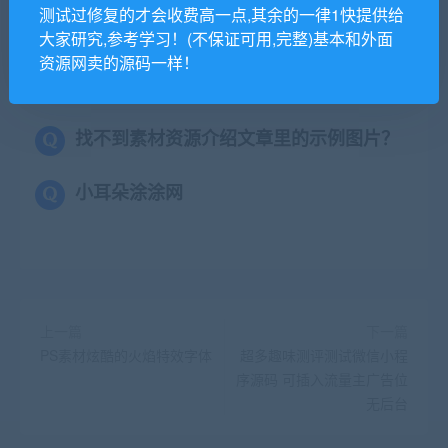
测试过修复的才会收费高一点,其余的一律1快提供给
承担。更多说明请参考 VIP介绍。
大家研究,参考学习！(不保证可用,完整)基本和外面
资源网卖的源码一样！
提示下载完但解压或打开不了？
找不到素材资源介绍文章里的示例图片？
小耳朵涂涂网
上一篇
下一篇
PS素材炫酷的火焰特效字体
超多趣味测评测试微信小程
序源码 可插入流量主广告位
无后台