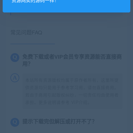
资源网卖的源码一样！
小耳朵涂涂官网
»
2020最新多用户任务悬赏系统：抖音|快手关
注点赞任务平台自动挂机赚钱，带三级分销推广
常见问题FAQ
免费下载或者VIP会员专享资源能否直接商
用？
本站所有资源版权均属于原作者所有，这里所提
供资源均只能用于参考学习用，请勿直接商用。
若由于商用引起版权纠纷，一切责任均由使用者
承担。更多说明请参考 VIP介绍。
提示下载完但解压或打开不了？