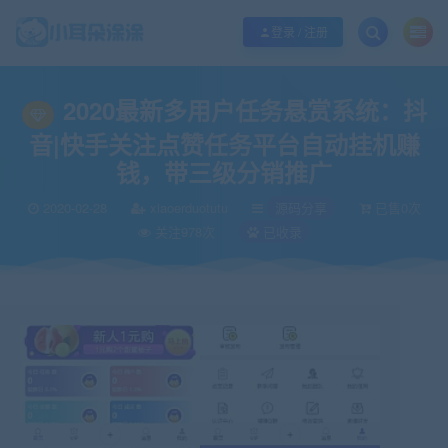
欢迎您光临小耳朵涂涂网，本站秉承服务宗旨 履行“站长”责任，销售只是起点 服
登录 / 注册
当前位置：
小耳朵涂涂官网
源码分享
2020最新多用户任务悬赏系统：抖
>
>
2020最新多用户任务悬赏系统：抖
音|快手关注点赞任务平台自动挂机赚
钱，带三级分销推广
2020-02-28
xiaoerduotutu
源码分享
已售0次
关注978次
已收录