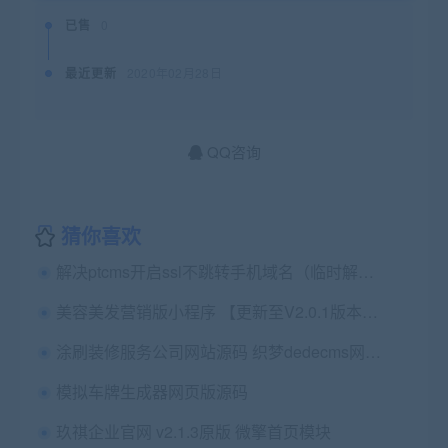
已售
0
最近更新
2020年02月28日
QQ咨询
猜你喜欢
解决ptcms开启ssl不跳转手机域名（临时解决）版
美容美发营销版小程序 【更新至V2.0.1版本】 小程序前端+后端 微擎微赞通用功能
涂刷装修服务公司网站源码 织梦dedecms网站模板
模拟车牌生成器网页版源码
玖祺企业官网 v2.1.3原版 微擎首页模块