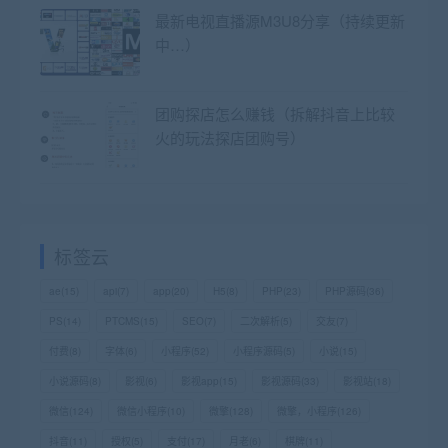
最新电视直播源M3U8分享（持续更新
中…）
团购探店怎么赚钱（拆解抖音上比较
火的玩法探店团购号）
标签云
ae
(15)
api
(7)
app
(20)
H5
(8)
PHP
(23)
PHP源码
(36)
PS
(14)
PTCMS
(15)
SEO
(7)
二次解析
(5)
交友
(7)
付费
(8)
字体
(6)
小程序
(52)
小程序源码
(5)
小说
(15)
小说源码
(8)
影视
(6)
影视app
(15)
影视源码
(33)
影视站
(18)
微信
(124)
微信小程序
(10)
微擎
(128)
微擎，小程序
(126)
抖音
(11)
授权
(5)
支付
(17)
月老
(6)
棋牌
(11)