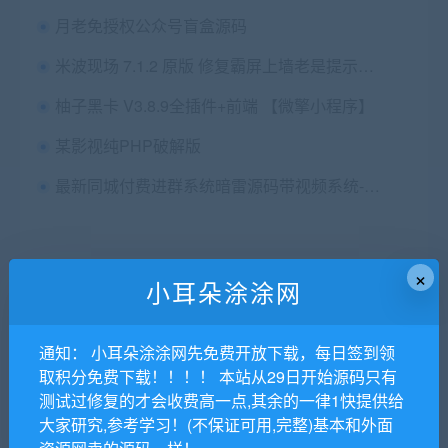
月老免授权公众号盲盒源码
米波现场 7.1.2 原版 修复霸屏上墙老是提示历史消息条数不能为0 微擎微赞通用功能模块
柚子黑卡 V3.8.9全插件+前端 【微擎小程序】
某影视纯PHP破解版
最新同城付费进群系统暗雷源码带视频系统-小耳朵涂涂网
×
小耳朵涂涂网
猜你在找
任务悬赏系统
通知： 小耳朵涂涂网先免费开放下载，每日签到领
取积分免费下载！！！！ 本站从29日开始源码只有
测试过修复的才会收费高一点,其余的一律1快提供给
【网罗全网资讯-资讯必达--如果下载链接失效请进群联系群主进
大家研究,参考学习！(不保证可用,完整)基本和外面
行更新】【站长交流群】811622480