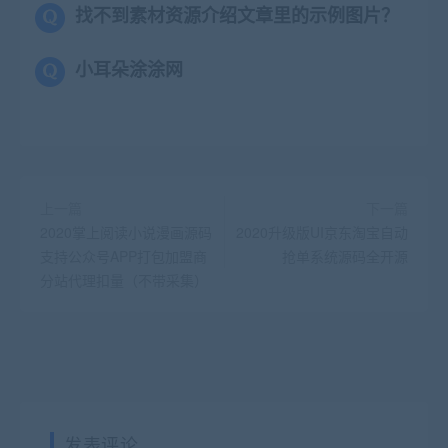
找不到素材资源介绍文章里的示例图片？
小耳朵涂涂网
上一篇
下一篇
2020掌上阅读小说漫画源码
2020升级版UI京东淘宝自动
支持公众号APP打包加盟商
抢单系统源码全开源
分站代理扣量（不带采集）
发表评论