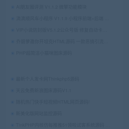
AI朋友圈评测 V1.1.2 微擎功能模块
滴滴顺风车小程序 V1.1.9 小程序前端+后端 【微擎小程序】
VIP小说防封版V5.1.2公众号版 修复自动卡密 微擎微赞模块
乔碧萝邀你开坦克HTML源码 一款恶搞引流的源码
PHP超简洁小猫咪图床源码
最新个人发卡网Thinkphp5源码
天云免费新浪图床源码V1.1
随机热门快手短视频HTML网页源码!
新美化版网站监控源码
TinkPHP内核仿每推推51领啦试客系统源码 PC源码+WAP端+APP原生代码 自带5套精美模板